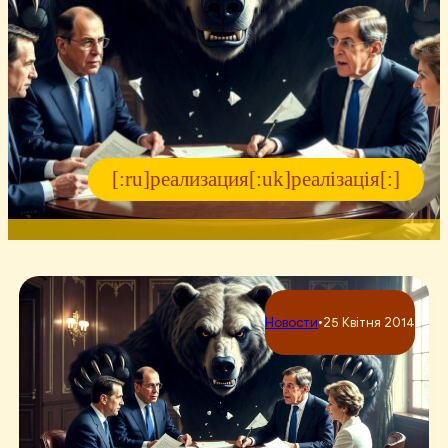
[:ru]реализация[:uk]реалізація[:]
Новости
•
25 Квітня 2014