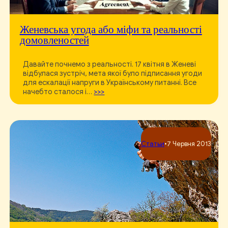
Женевська угода або міфи та реальності
домовленостей
Давайте почнемо з реальності. 17 квітня в Женеві
відбулася зустріч, мета якої було підписання угоди
для ескалації напруги в Українському питанні. Все
начебто сталося і…
>>>
Статьи
•
7 Червня 2013