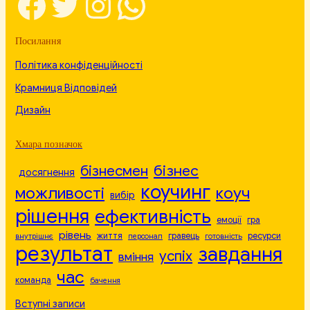
Facebook
Twitter
Instagram
WhatsApp
Посилання
Політика конфіденційності
Крамниця Відповідей
Дизайн
Хмара позначок
бізнесмен
бізнес
досягнення
коучинг
можливості
коуч
вибір
рішення
ефективність
емоції
гра
рівень
життя
гравець
ресурси
внутрішнє
персонал
готовність
результат
завдання
успіх
вміння
час
команда
бачення
Вступні записи