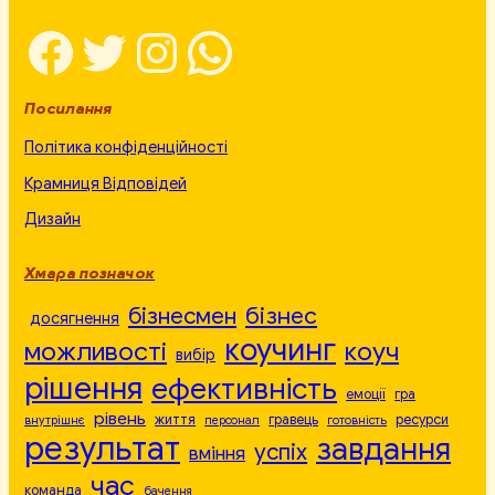
Facebook
Twitter
Instagram
WhatsApp
Посилання
Політика конфіденційності
Крамниця Відповідей
Дизайн
Хмара позначок
бізнесмен
бізнес
досягнення
коучинг
можливості
коуч
вибір
рішення
ефективність
емоції
гра
рівень
життя
гравець
ресурси
внутрішнє
персонал
готовність
результат
завдання
успіх
вміння
час
команда
бачення