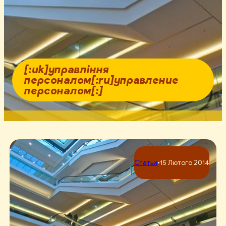
[:uk]управління
персоналом[:ru]управление
персоналом[:]
Статьи
•
15 Лютого 2014