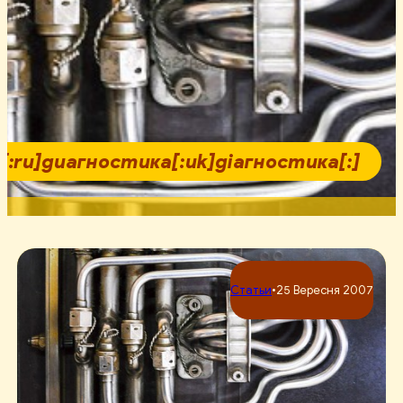
s[:ru]диагностика[:uk]діагностика[:]
Статьи
•
25 Вересня 2007