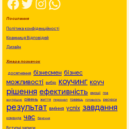
Facebook
Twitter
Instagram
WhatsApp
Посилання
Політика конфіденційності
Крамниця Відповідей
Дизайн
Хмара позначок
бізнесмен
бізнес
досягнення
коучинг
можливості
коуч
вибір
рішення
ефективність
емоції
гра
рівень
життя
гравець
ресурси
внутрішнє
персонал
готовність
результат
завдання
успіх
вміння
час
команда
бачення
Вступні записи