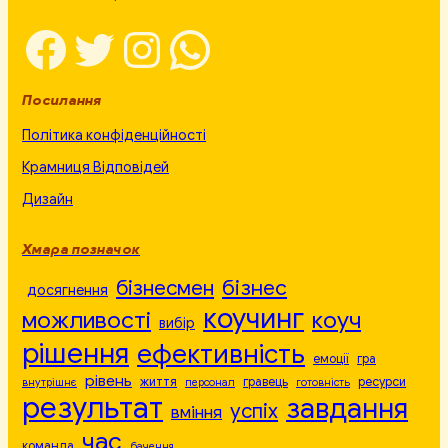
Facebook
Twitter
Instagram
WhatsApp
Посилання
Політика конфіденційності
Крамниця Відповідей
Дизайн
Хмара позначок
бізнесмен
бізнес
досягнення
коучинг
можливості
коуч
вибір
рішення
ефективність
емоції
гра
рівень
життя
гравець
ресурси
внутрішнє
персонал
готовність
результат
завдання
успіх
вміння
час
команда
бачення