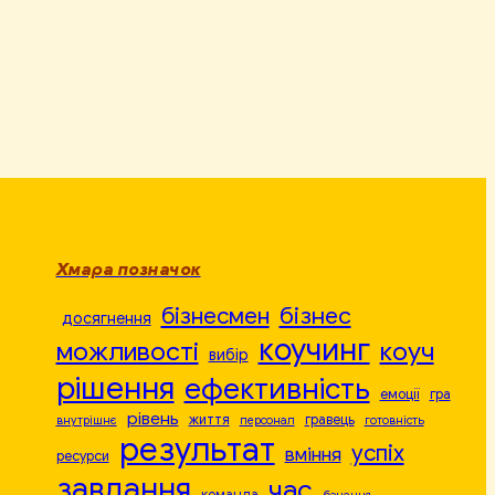
Хмара позначок
бізнесмен
бізнес
досягнення
коучинг
можливості
коуч
вибір
рішення
ефективність
емоції
гра
рівень
життя
гравець
внутрішнє
персонал
готовність
результат
успіх
вміння
ресурси
завдання
час