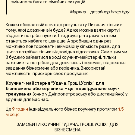
змінилося багато сімейних ситуацій.
Марина – дизайнер інтер’єру
Кожен обирає свій шлях до результату. Питання тільки в
тому, якої довжини він буде? Адже можна взяти карту і
з’єднати потрібні пункти. І тоді зустріч з результатом
станеться набагато швидше. А зробивши один раз
можливо повторювати неймовірну кількість разів, для
цього потрібна тільки відповідна підготовка. Саме цим ми
й будемо займатися в ході коучинг-майстерні, тільки
важливе та потрібне для досягнень і перемог, під реальні
завдання бізнесмена або керівника. Використай
можливість, прискорь своє просування.
Коучинг-майстерня “Удача.Гроші.Успіх” для
бізнесмена або керівника – це індивідуальне коуч-
тренування
(очно у Дніпропетровську або дистанційно) у
зручний для Вас час.
Це
9
годин
індивідуального бізнес коучингу протягом
1,5
місяця
.
ЗАМОВИТИ КОУЧИНГ “УДАЧА. ГРОШІ. УСПІХ” ДЛЯ
БІЗНЕСМЕНА