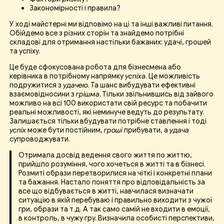
Закономірності і правила?
У ході майстерні ми відповімо на ці та інші важливі питання.
Обійдемо все з різних сторін та знайдемо потрібні
складові для отримання настільки бажаних: удачі, грошей
та успіху.
Це буде сфокусована робота для бізнесмена або
керівника в потрібному напрямку
успіха
. Це можливість
подружитися з
удачею
. Та шанс вибудувати ефективні
взаємовідносини з
грішма
. Тільки звільнившись від зайвого
можливо на всі 100 використати свій ресурс та побачити
реальні можливості, які неминуче ведуть до результату.
Залишається тільки вбудувати потрібне ставлення і тоді
успіх
може бути постійним,
гроші
прибувати, а
удача
супроводжувати.
Отримала досвід ведення свого життя по життю,
прийшло розуміння, чого хочеться в житті та в бізнесі.
Розмиті образи перетворилися на чіткі і конкретні плани
та бажання. Настало поняття про відповідальність за
все що відбувається в житті, навчилася визначати
ситуацію в якій перебуваю і правильно виходити з чужої
гри, образи та т.д. А так само самій не входити в емоції,
в контроль, в чужу гру. Визначила особисті перспективи,