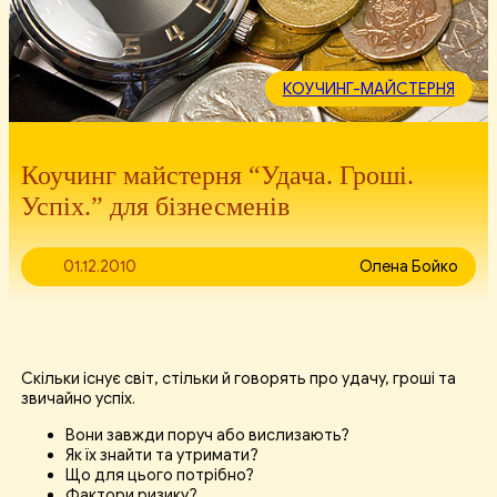
КОУЧИНГ-МАЙСТЕРНЯ
Коучинг майстерня “Удача. Гроші.
Успіх.” для бізнесменів
01.12.2010
Олена Бойко
Скільки існує світ, стільки й говорять про удачу, гроші та
звичайно успіх.
Вони завжди поруч або вислизають?
Як їх знайти та утримати?
Що для цього потрібно?
Фактори ризику?