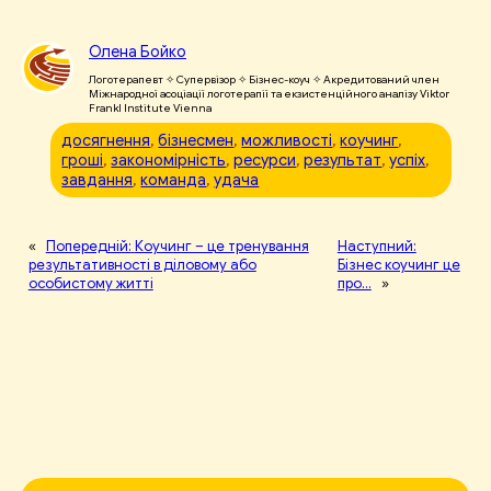
Олена Бойко
Логотерапевт ✧ Супервізор ✧ Бізнес-коуч ✧ Акредитований член
Міжнародної асоціації логотерапії та екзистенційного аналізу Viktor
Frankl Institute Vienna
досягнення
, 
бізнесмен
, 
можливості
, 
коучинг
, 
гроші
, 
закономірність
, 
ресурси
, 
результат
, 
успіх
, 
завдання
, 
команда
, 
удача
«
Попередній:
Коучинг – це тренування
Наступний:
результативності в діловому або
Бізнес коучинг це
особистому житті
про…
»