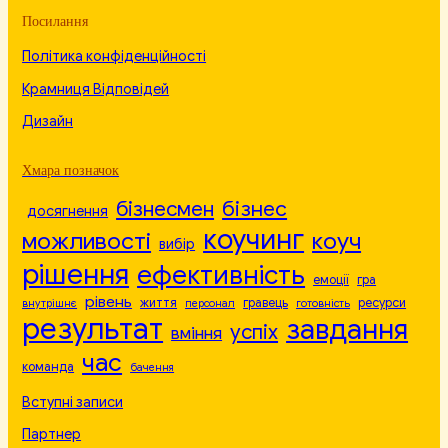
Посилання
Політика конфіденційності
Крамниця Відповідей
Дизайн
Хмара позначок
бізнесмен
бізнес
досягнення
коучинг
можливості
коуч
вибір
рішення
ефективність
емоції
гра
рівень
життя
гравець
ресурси
внутрішнє
персонал
готовність
результат
завдання
успіх
вміння
час
команда
бачення
Вступні записи
Партнер