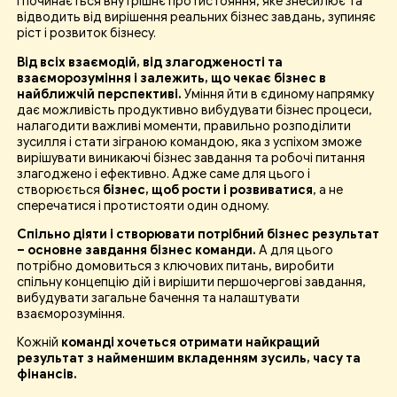
і починається внутрішнє протистояння, яке знесилює та
відводить від вирішення реальних бізнес завдань, зупиняє
ріст і розвиток бізнесу.
Від всіх взаємодій, від злагодженості та
взаєморозуміння і залежить, що чекає бізнес в
найближчій перспективі.
Уміння йти в єдиному напрямку
дає можливість продуктивно вибудувати бізнес процеси,
налагодити важливі моменти, правильно розподілити
зусилля і стати зіграною командою, яка з успіхом зможе
вирішувати виникаючі бізнес завдання та робочі питання
злагоджено і ефективно. Адже саме для цього і
створюється
бізнес, щоб рости і розвиватися
, а не
сперечатися і протистояти один одному.
Спільно діяти і створювати потрібний бізнес результат
– основне завдання бізнес команди.
А для цього
потрібно домовиться з ключових питань, виробити
спільну концепцію дій і вирішити першочергові завдання,
вибудувати загальне бачення та налаштувати
взаєморозуміння.
Кожній
команді хочеться отримати найкращий
результат з найменшим вкладенням зусиль, часу та
фінансів.