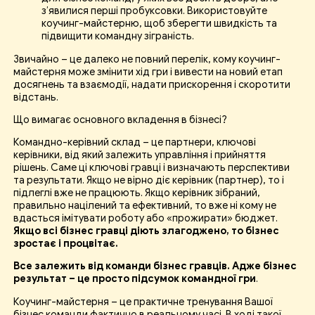
з’явилися перші пробуксовки. Використовуйте
коучинг-майстерню, щоб зберегти швидкість та
підвищити командну зіграність.
Звичайно – це далеко не повний перелік, кому коучинг-
майстерня може змінити хід гри і вивести на новий етап
досягнень та взаємодії, надати прискорення і скоротити
відстань.
Що вимагає основного вкладення в бізнесі?
Командно-керівний склад – це партнери, ключові
керівники, від який залежить управління і прийняття
рішень. Саме ці ключові гравці і визначають перспективи
та результати. Якщо не вірно діє керівник (партнер), то і
підлеглі вже не працюють. Якщо керівник зібраний,
правильно націлений та ефективний, то вже ні кому не
вдасться імітувати роботу або «прожирати» бюджет.
Якщо всі бізнес гравці діють злагоджено, то бізнес
зростає і процвітає.
Все залежить від команди бізнес гравців. Адже бізнес
результат – це просто підсумок командної гри
.
Коучинг-майстерня – це практичне тренування Вашої
бізнес команди фактично в реальному часі. В ході такої