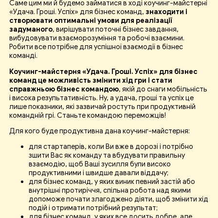
Саме цим ми й будемо займатися в ході коучинг-майстерні
«Удача. Гроші. Успіх» для бізнес команд,
знаходити і
створювати оптимальні умови для реалізації
задуманого
, вирішувати поточні бізнес завдання,
вибудовувати взаєморозуміння та робочі взаємини.
Робити все потрібне для успішної взаємодії в бізнес
команді.
Коучинг-майстерня «Удача. Гроші. Успіх» для бізнес
команд це можливість змінити хід гри і стати
справжньою бізнес командою
, якій до снаги мобільність
і висока результативність. Ну, а удача, гроші та успіх це
лише показники, які зазвичай ростуть при продуктивній
командній грі. Станьте командою переможців!
Для кого буде продуктивна дана коучинг-майстерня:
для стартаперів, коли Ви вже в дорозі і потрібно
зшити Вас як команду та вбудувати правильну
взаємодію, щоб Ваші зусилля були високо
продуктивними і швидше давали віддачу;
для бізнес команд, у яких виник певний застій або
внутрішні протиріччя, спільна робота над якими
допоможе почати злагоджено діяти, щоб змінити хід
подій і отримати потрібний результат;
для бізнес команд, у яких все досить добре, але