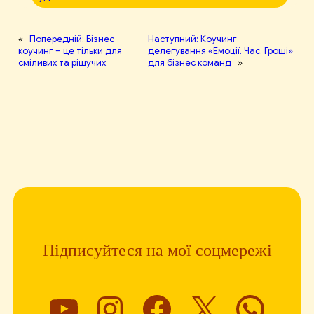
«
Попередній:
Бізнес
Наступний:
Коучинг
коучинг – це тільки для
делегування «Емоції. Час. Гроші»
сміливих та рішучих
для бізнес команд
»
Підписуйтеся на мої соцмережі
YouTube
Instagram
Facebook
X
What