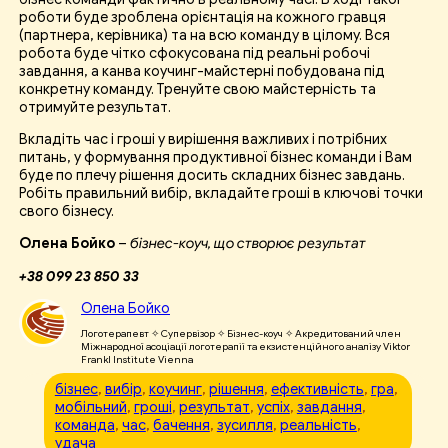
роботи буде зроблена орієнтація на кожного гравця
(партнера, керівника) та на всю команду в цілому. Вся
робота буде чітко сфокусована під реальні робочі
завдання, а канва коучинг-майстерні побудована під
конкретну команду. Тренуйте свою майстерність та
отримуйте результат.
Вкладіть час і гроші у вирішення важливих і потрібних
питань, у формування продуктивної бізнес команди і Вам
буде по плечу рішення досить складних бізнес завдань.
Робіть правильний вибір, вкладайте гроші в ключові точки
свого бізнесу.
Олена Бойко
–
бізнес-коуч, що створює результат
+38 099 23 850 33
Олена Бойко
Логотерапевт ✧ Супервізор ✧ Бізнес-коуч ✧ Акредитований член
Міжнародної асоціації логотерапії та екзистенційного аналізу Viktor
Frankl Institute Vienna
бізнес
, 
вибір
, 
коучинг
, 
рішення
, 
ефективність
, 
гра
, 
мобільний
, 
гроші
, 
результат
, 
успіх
, 
завдання
, 
команда
, 
час
, 
бачення
, 
зусилля
, 
реальність
, 
удача