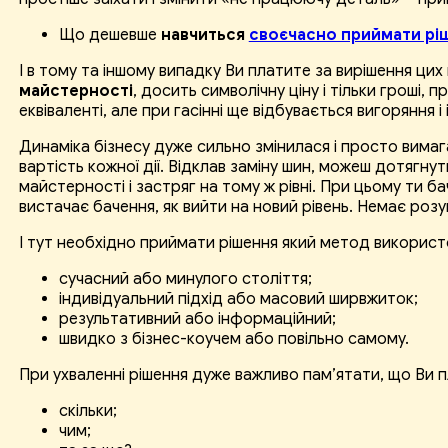
Що дешевше
навчиться
своєчасно приймати рі
І в тому та іншому випадку Ви платите за вирішення цих
майстерності
, досить символічну ціну і тільки гроші
еквіваленті, але при гасінні ще відбувається вигоряння 
Динаміка бізнесу дуже сильно змінилася і просто вимаг
вартість кожної дії. Відклав заміну шин, можеш дотягну
майстерності і застряг на тому ж рівні. При цьому ти 
вистачає бачення, як вийти на новий рівень. Немає розу
І тут необхідно приймати рішення який метод використ
сучасний або минулого століття;
індивідуальний підхід або масовий ширвжиток;
результативний або інформаційний;
швидко з бізнес-коучем або повільно самому.
При ухваленні рішення дуже важливо пам’ятати, що Ви п
скільки;
чим;