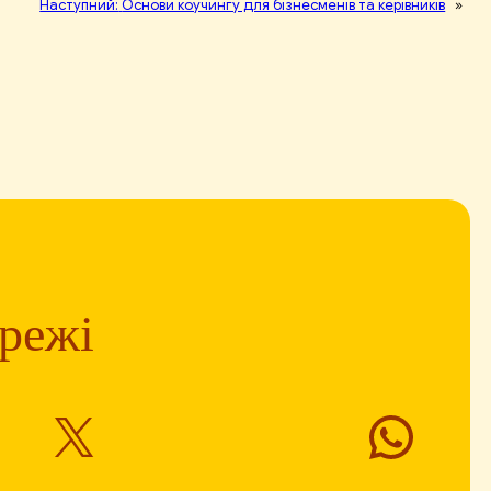
Наступний:
Основи коучингу для бізнесменів та керівників
»
ережі
X
What