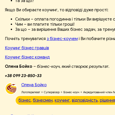
та за що?
Якщо Ви обираєте коучинг, то відповіді дуже прості:
Скільки – оплата погодинна і тільки Ви вирішуєте 
Чим – ви платите тільки гроші!
За що – за вирішення Ваших бізнес задач, за трену
Почніть тренуватися
з бізнес-коучем
і Ви побачите різн
Коучинг бізнес гравців
Коучинг бізнес команд
Олена Бойко
–
бізнес-коуч, який створює результат.
+38 099 23-850-33
Олена Бойко
Логотерапевт ✧ Супервізор ✧ Бізнес-коуч ✧ Акредитований член Міжн
бізнес
, 
бізнесмен
, 
коучинг
, 
відповідність
, 
рішенн