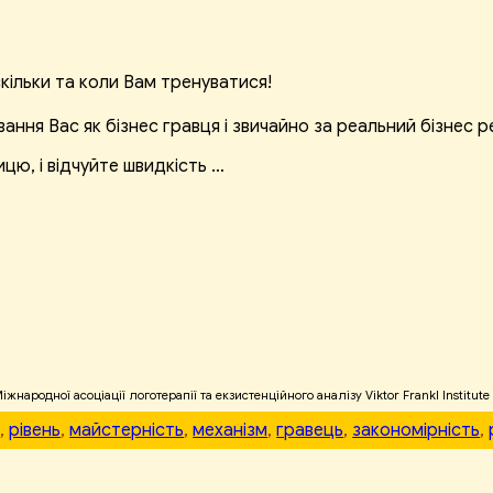
скільки та коли Вам тренуватися!
вання Вас як бізнес гравця і звичайно за реальний бізнес 
ицю, і відчуйте швидкість …
ародної асоціації логотерапії та екзистенційного аналізу Viktor Frankl Institute
я
, 
рівень
, 
майстерність
, 
механізм
, 
гравець
, 
закономірність
, 