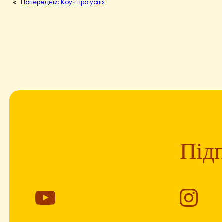
«
Попередній:
Коуч про успіх
Підп
YouTube
Ins