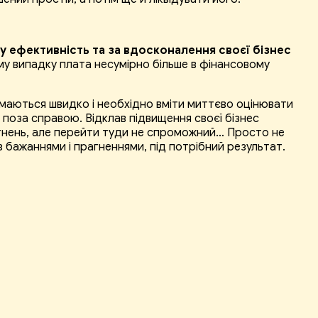
у ефективність та за вдосконалення своєї бізнес
ому випадку плата несумірно більше в фінансовому
иймаються швидко і необхідно вміти миттєво оцінювати
я поза справою. Відклав підвищення своєї бізнес
сягнень, але перейти туди не спроможний… Просто не
 з бажаннями і прагненнями, під потрібний результат.