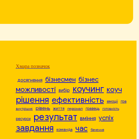
Хмара позначок
бізнесмен
бізнес
досягнення
коучинг
можливості
коуч
вибір
рішення
ефективність
емоції
гра
рівень
життя
гравець
внутрішнє
персонал
готовність
результат
успіх
вміння
ресурси
завдання
час
команда
бачення