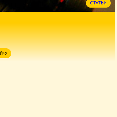
СТАТЬИ
йко