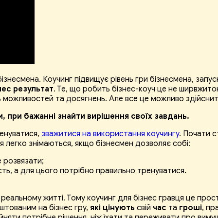
 бізнесмена. Коучинг підвищує рівень гри бізнесмена, запу
нес результат
. Те, що робить бізнес-коуч це не ширвжито
ь можливостей та досягнень. Але все це можливо здійснити
, при бажанні знайти вирішення своїх завдань.
ренуватися,
зважитися на використання коучингу
. Почати 
ня легко знімаються, якщо бізнесмен дозволяє собі:
е розвязати;
ть, а для цього потрібно правильно тренуватися.
 в реальному житті. Тому коучинг для бізнес гравця це прос
тованим на бізнес гру,
які
цінують
свій
час
та
гроші
, пр
няти потрібне рішення, ніж їхати та переживати про вимуше