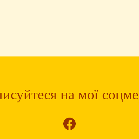
исуйтеся на мої соцм
tagram
Facebook