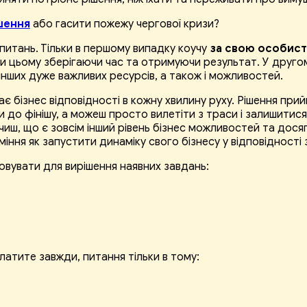
шення
або гасити пожежу чергової кризи?
 питань. Тільки в першому випадку коучу
за свою особист
, при цьому зберігаючи час та отримуючи результат. У друг
і інших дуже важливих ресурсів, а також і можливостей.
ає бізнес відповідності в кожну хвилину руху. Рішення пр
ти до фінішу, а можеш просто вилетіти з траси і залишитис
бачиш, що є зовсім інший рівень бізнес можливостей та до
міння як запустити динаміку свого бізнесу у відповідності
овувати для вирішення наявних завдань:
латите завжди, питання тільки в тому: