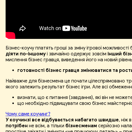
Бізнес-коучу платять гроші за зміну ігрової можливості
діяти по-іншому
і звичайно одержує зовсім
інший біз
мислення бізнес гравця, виведення його на новий рівен
готовності бізнес гравця змінюватися та рости
Найважче для бізнесмена це почати цілеспрямовано т
якого залежить результат бізнес ігри. Але всі обмежен
визнати, що є питання (завдання), які він не может
що необхідно підвищувати свою бізнес майстерніс
Чому саме коучинг?
У коучинзі все відбувається набагато швидше
, ніж
потрібен
не всім, а тільки
бізнесменам
серйозно налаш
простіше заїхати і змінити «не працюючу деталь» – прий