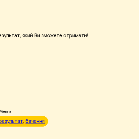
результат, який Ви зможете отримати!
 Vienna
результат
, 
бачення