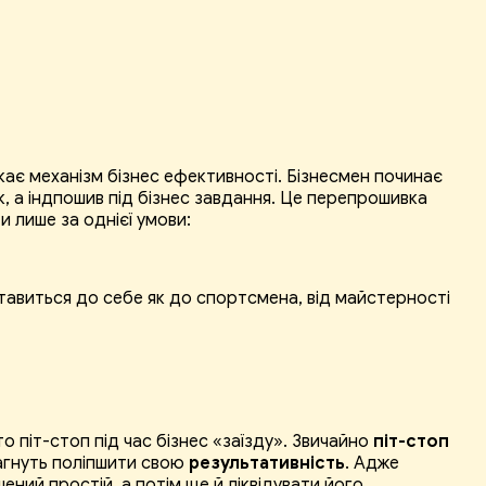
скає механізм бізнес ефективності. Бізнесмен починає
к, а індпошив під бізнес завдання. Це перепрошивка
 лише за однієї умови:
ставиться до себе як до спортсмена, від майстерності
то піт-стоп під час бізнес «заїзду». Звичайно
піт-стоп
агнуть поліпшити свою
результативність
. Адже
ний простій, а потім ще й ліквідувати його.