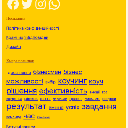
Facebook
Twitter
Instagram
WhatsApp
Посилання
Політика конфіденційності
Крамниця Відповідей
Дизайн
Хмара позначок
бізнесмен
бізнес
досягнення
коучинг
можливості
коуч
вибір
рішення
ефективність
емоції
гра
рівень
життя
гравець
ресурси
внутрішнє
персонал
готовність
результат
завдання
успіх
вміння
час
команда
бачення
Вступні записи